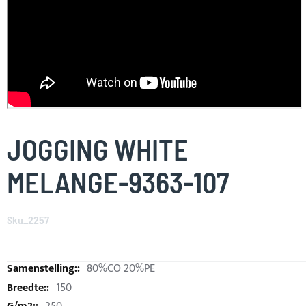
Skip
to
JOGGING WHITE
the
beginning
MELANGE-9363-107
of
the
images
Sku_2257
gallery
80%CO 20%PE
150