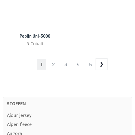
Poplin Uni-3000
5-Cobalt
PAGINA
JE
PAGINA
PAGINA
PAGINA
PAGINA
1
2
3
4
5
LEEST
MOMENTEEL
PAGINA
STOFFEN
Ajour jersey
Alpen fleece
Angora