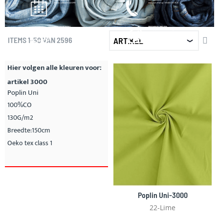
Snel en vertrouwd met DPD
Chat, mail of bel op: +31 (0)13 535 10 25
GROOT ASSORTIMENT
GROOTHANDELSPRIJZEN
Alles uit voorraad leverbaar
Beste prijs/kwaliteit verhouding
AF
ITEMS
1
-
50
VAN
2596
SO
Hier volgen alle kleuren voor:
artikel 3000
Poplin Uni
100%CO
130G/m2
Breedte:150cm
Oeko tex class 1
Poplin Uni-3000
22-Lime