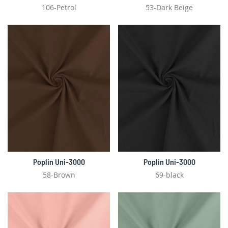
106-Petrol
53-Dark Beige
Poplin Uni-3000
Poplin Uni-3000
58-Brown
69-black