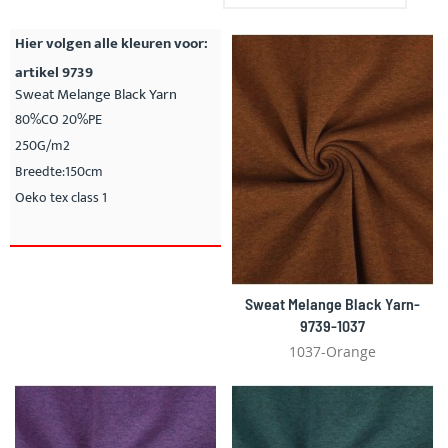
SO
Hier volgen alle kleuren voor:
artikel 9739
Sweat Melange Black Yarn
80%CO 20%PE
250G/m2
Breedte:150cm
Oeko tex class 1
Sweat Melange Black Yarn-
9739-1037
1037-Orange