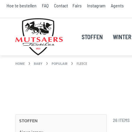
G
Hoe te bestellen
FAQ
Contact
Fairs
Instagram
Agents
di
d
na
d
STOFFEN
WINTER
i
HOME
BABY
POPULAIR
FLEECE
STOFFEN
26
ITEMS