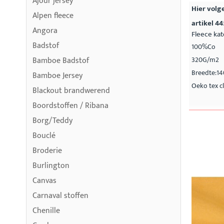
Ajour jersey
Hier volge
Alpen fleece
artikel 4
Angora
Fleece ka
Badstof
100%Co
Bamboe Badstof
320G/m2
Breedte:1
Bamboe Jersey
Oeko tex cl
Blackout brandwerend
Boordstoffen / Ribana
Borg/Teddy
Bouclé
Broderie
Burlington
Canvas
Carnaval stoffen
Chenille