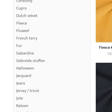
Corduroy
Cupro
Dutch velvet
Fleece
Fluweel
French terry
Fur
Fleece 
Gabardine
10
Gebreide stoffen
Halloween
Jacquard
Jeans
Jersey / tricot
Jute
Katoen