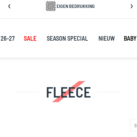
a
EIGEN BEDRUKKING
rect
oor
ar
e
 26-27
SALE
SEASON SPECIAL
NIEUW
BABY
nhoud
FLEECE
S