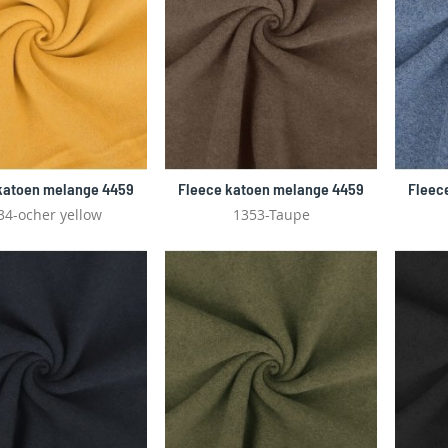
katoen melange 4459
Fleece katoen melange 4459
Fleec
34-ocher yellow
1353-Taupe