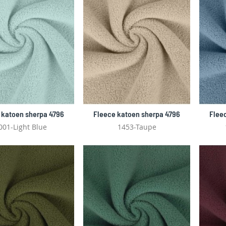
 katoen sherpa 4796
Fleece katoen sherpa 4796
Flee
001-Light Blue
1453-Taupe