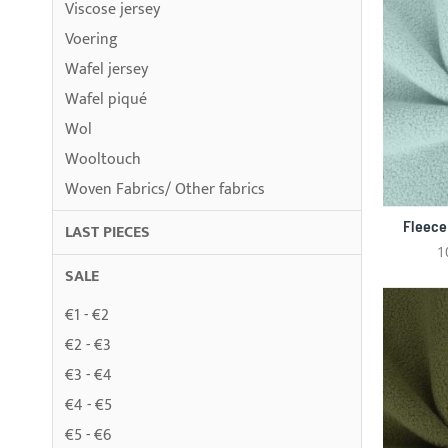
Viscose jersey
Voering
Wafel jersey
Wafel piqué
Wol
Wooltouch
Woven Fabrics/ Other fabrics
Fleece
LAST PIECES
1
SALE
€1 - €2
€2 - €3
€3 - €4
€4 - €5
€5 - €6