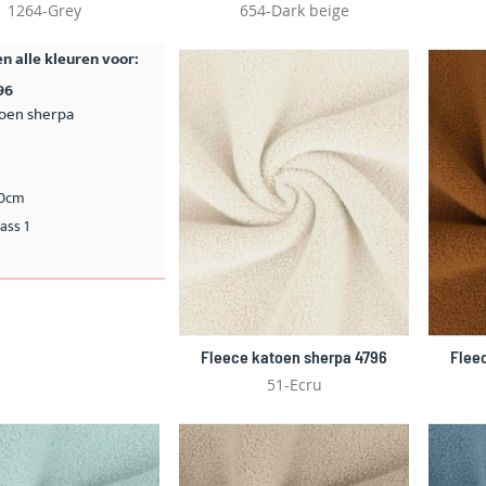
1264-Grey
654-Dark beige
n alle kleuren voor:
96
toen sherpa
50cm
ass 1
Fleece katoen sherpa 4796
Flee
51-Ecru