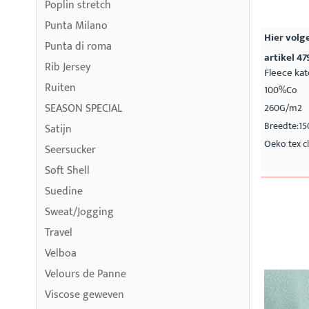
Poplin stretch
Punta Milano
Hier volge
Punta di roma
artikel 47
Rib Jersey
Fleece ka
Ruiten
100%Co
SEASON SPECIAL
260G/m2
Breedte:1
Satijn
Oeko tex cl
Seersucker
Soft Shell
Suedine
Sweat/Jogging
Travel
Velboa
Velours de Panne
Viscose geweven