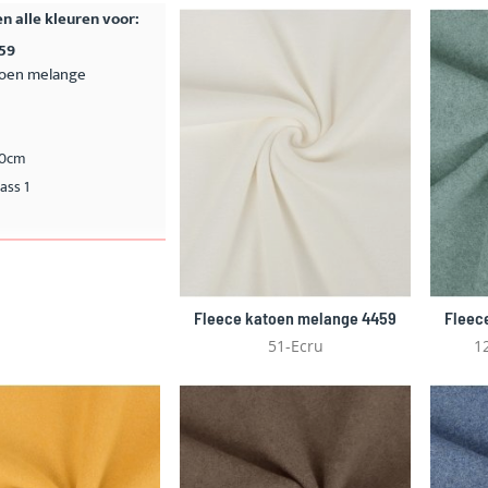
n alle kleuren voor:
459
toen melange
40cm
ass 1
Fleece katoen melange 4459
Fleec
51-Ecru
1