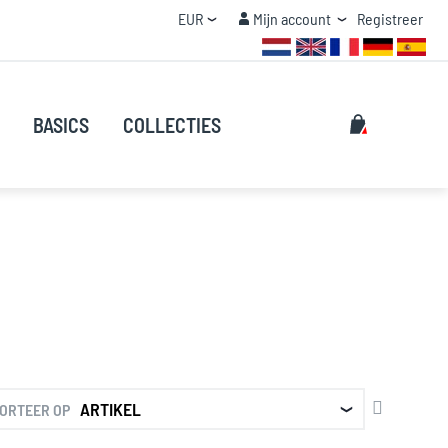
Valuta
Mijn account
EUR
Mijn account
Registreer
STAFFEL KORTING
Zoeken
Mijn winke
BASICS
COLLECTIES
Zoeken
AFLOPEN
ORTEER OP
SORTERE