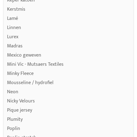
Keper katoen
bewegingsvrijheid bieden.
Kerstmis
KUNNEN DEZE STOFFEN VAAK GEWASSEN WORDEN?
Lamé
Linnen
Ja, kinder stoffen zijn ontworpen voor intensief gebruik
Lurex
en kunnen doorgaans goed tegen regelmatig wassen.
Madras
Mexico geweven
Mini Vic - Mutsaers Textiles
Minky Fleece
Mousseline / hydrofiel
Neon
Nicky Velours
Pique jersey
Plumity
Poplin