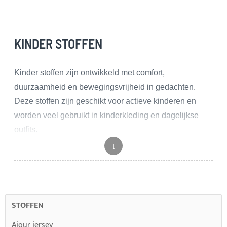
MOMENTEEL
PAGINA
KINDER STOFFEN
Kinder stoffen zijn ontwikkeld met comfort,
duurzaamheid en bewegingsvrijheid in gedachten.
Deze stoffen zijn geschikt voor actieve kinderen en
worden veel gebruikt in kinderkleding en dagelijkse
outfits.
↓
Binnen deze categorie vallen verschillende materialen
zoals katoen, jersey en andere zachte en rekbare
stoffen. Deze stoffen worden toegepast voor T-shirts,
broeken, jurken en comfortabele kledingstukken voor
STOFFEN
kinderen.
Ajour jersey