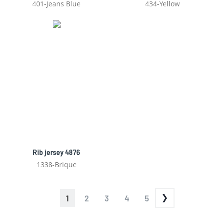
401-Jeans Blue
434-Yellow
Rib jersey 4876
1338-Brique
PAGINA
JE
PAGINA
PAGINA
PAGINA
PAGINA
1
2
3
4
5
LEEST