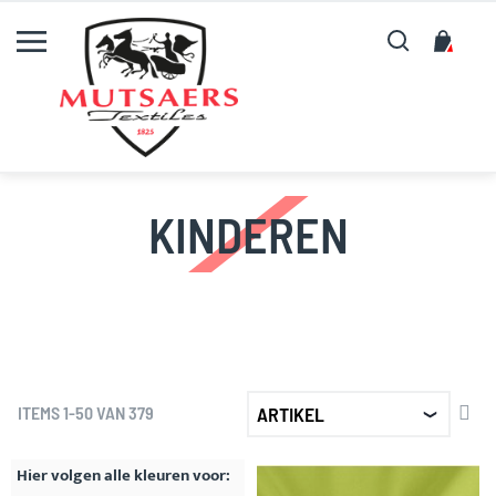
Zoeken
Mijn
KINDEREN
AF
ITEMS
1
-
50
VAN
379
SO
Hier volgen alle kleuren voor: