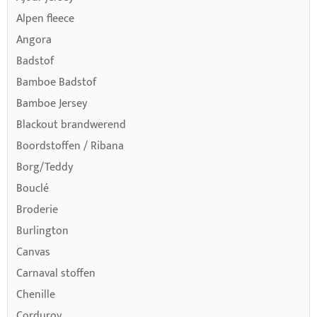
Alpen fleece
EIGENSCHAPPEN VAN KINDER
Angora
STOFFEN
Badstof
Bamboe Badstof
Bamboe Jersey
Zacht en comfortabel om te dragen
Blackout brandwerend
Ademend en huidvriendelijk
Boordstoffen / Ribana
Duurzaam en slijtvast
Borg/Teddy
Geschikt voor dagelijks gebruik
Bouclé
Broderie
Vaak rekbaar voor extra bewegingsvrijheid
Burlington
Veelal verkrijgbaar met OEKO-TEX® certificering
Canvas
Carnaval stoffen
Chenille
VEELGESTELDE VRAGEN OVER KINDER
Corduroy