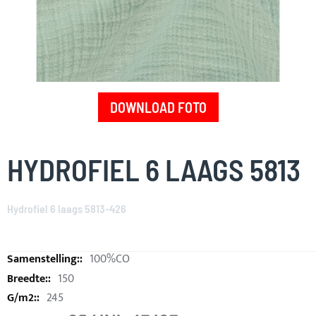
DOWNLOAD FOTO
Skip
to
HYDROFIEL 6 LAAGS 5813
the
beginning
of
Hydrofiel 6 laags 5813-426
the
images
gallery
100%CO
150
245