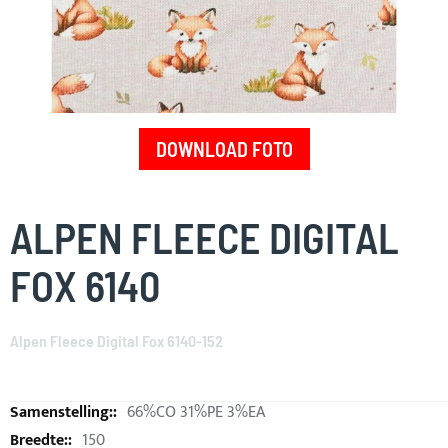
DOWNLOAD FOTO
Skip
to
ALPEN FLEECE DIGITAL
the
beginning
FOX 6140
of
the
images
Alpen Fleece Digital Fox 6140-152
gallery
66%CO 31%PE 3%EA
150