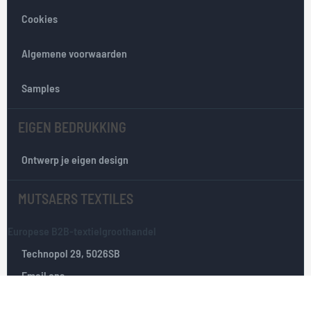
e
Cookies
n
i
e
Algemene voorwaarden
u
w
Samples
s
b
EIGEN BEDRUKKING
r
i
e
Ontwerp je eigen design
f
:
MUTSAERS TEXTILES
Europese B2B-textielgroothandel
Technopol 29, 5026SB
Email ons
Tilburg, Nederland