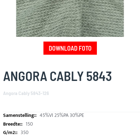
DOWNLOAD FOTO
Skip
to
ANGORA CABLY 5843
the
beginning
of
Angora Cably 5843-126
the
images
gallery
45%VI 25%PA 30%PE
150
350