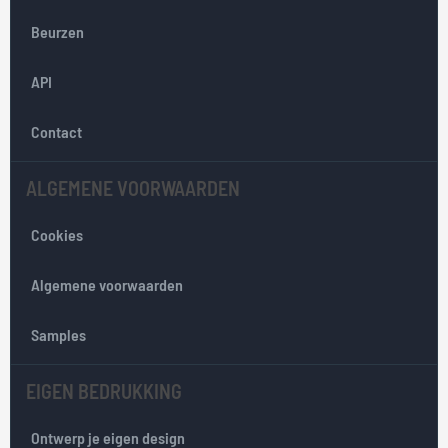
i
Beurzen
n
v
API
o
o
r
Contact
o
n
ALGEMENE VOORWAARDEN
z
e
Cookies
n
i
e
Algemene voorwaarden
u
w
Samples
s
b
EIGEN BEDRUKKING
r
i
e
Ontwerp je eigen design