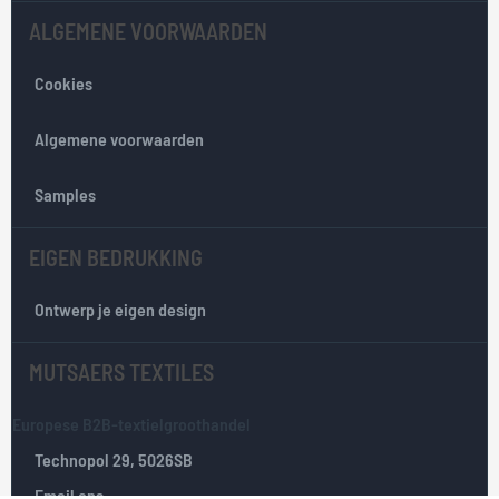
n
ALGEMENE VOORWAARDEN
z
e
Cookies
n
i
e
Algemene voorwaarden
u
w
Samples
s
b
EIGEN BEDRUKKING
r
i
e
Ontwerp je eigen design
f
:
MUTSAERS TEXTILES
Europese B2B-textielgroothandel
Technopol 29, 5026SB
Email ons