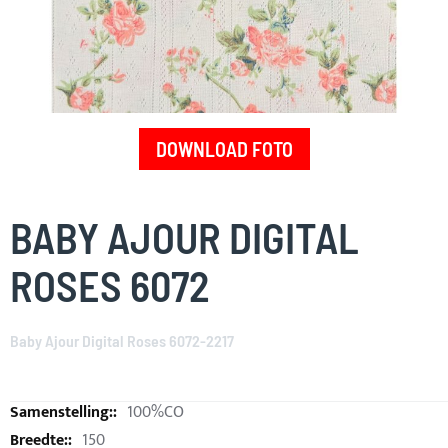
DOWNLOAD FOTO
Skip
to
BABY AJOUR DIGITAL
the
beginning
ROSES 6072
of
the
images
Baby Ajour Digital Roses 6072-2217
gallery
100%CO
150