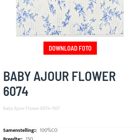
DOWNLOAD FOTO
Skip
to
BABY AJOUR FLOWER
the
beginning
6074
of
the
images
Baby Ajour Flower 6074-1107
gallery
100%CO
150