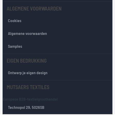
n
ALGEMENE VOORWAARDEN
z
e
Cookies
n
i
e
Algemene voorwaarden
u
w
Samples
s
b
EIGEN BEDRUKKING
r
i
e
Ontwerp je eigen design
f
:
MUTSAERS TEXTILES
Europese B2B-textielgroothandel
Technopol 29, 5026SB