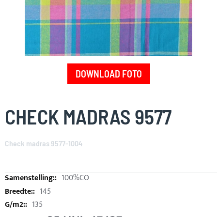
DOWNLOAD FOTO
Skip
to
CHECK MADRAS 9577
the
beginning
of
Check madras 9577-1004
the
images
gallery
100%CO
145
135