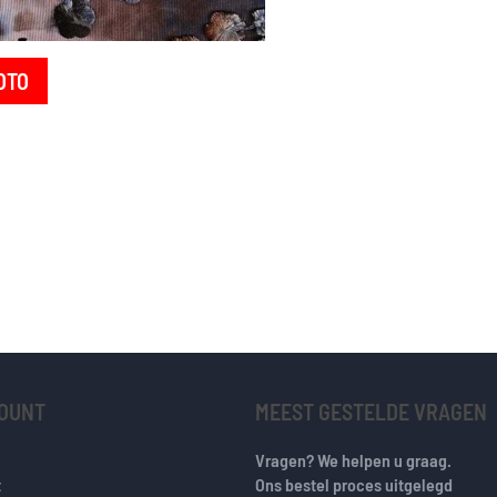
OTO
COUNT
MEEST GESTELDE VRAGEN
Vragen? We helpen u graag.
t
Ons bestel proces uitgelegd