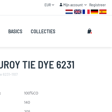
Valuta
Mijn account
EUR
Mijn account
Registreer
STAFFEL KORTING
Zoeken
Mijn winke
BASICS
COLLECTIES
Zoeken
ROY TIE DYE 6231
e 6231-1107
:
100%CO
140
205