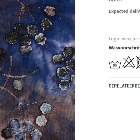
Expected deliv
Login view pri
Wasvoorschrif
GERELATEERDE