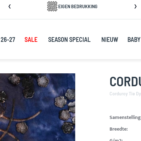
a
EIGEN BEDRUKKING
rect
oor
ar
e
 26-27
SALE
SEASON SPECIAL
NIEUW
BABY
nhoud
CORDU
Corduroy Tie Dy
Samenstelling
Breedte:
G/m2: