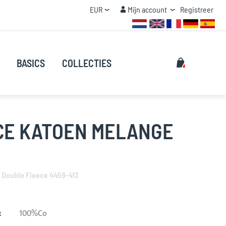
Valuta
Mijn account
EUR
Mijn account
Registreer
STAFFEL KORTING
Zoeken
Mijn winke
BASICS
COLLECTIES
Zoeken
CE KATOEN MELANGE
 Double Fleece 4459-413
:
100%Co