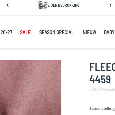
a
EIGEN BEDRUKKING
rect
oor
ar
e
 26-27
SALE
SEASON SPECIAL
NIEUW
BABY
nhoud
FLEE
4459
Cotton Melange
Samenstelling