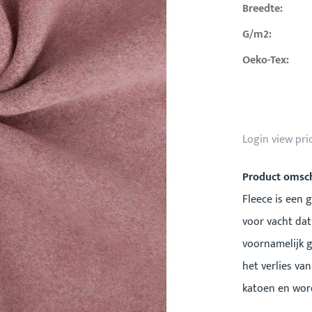
Breedte:
G/m2:
Oeko-Tex:
Login view pri
Product omsch
Fleece is een 
voor vacht dat 
voornamelijk 
het verlies va
katoen en word