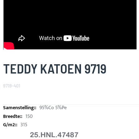
Skip
to
TEDDY KATOEN 9719
the
beginning
of
9719-401
the
images
gallery
95%Co 5%Pe
150
315