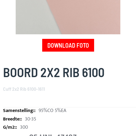
DOWNLOAD FOTO
Skip
to
BOORD 2X2 RIB 6100
the
beginning
of
Cuff 2x2 Rib 6100-1611
the
images
gallery
95%CO 5%EA
30-35
300