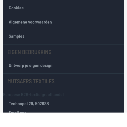
e
Cookies
n
i
e
Algemene voorwaarden
u
w
Samples
s
b
EIGEN BEDRUKKING
r
i
e
Ontwerp je eigen design
f
:
MUTSAERS TEXTILES
Europese B2B-textielgroothandel
Technopol 29, 5026SB
Email ons
Tilburg, Nederland