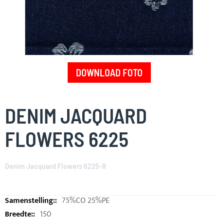
DOWNLOAD FOTO
Skip
to
DENIM JACQUARD
the
beginning
FLOWERS 6225
of
the
images
Denim Jacquard Flowers 6225-8
gallery
75%CO 25%PE
150