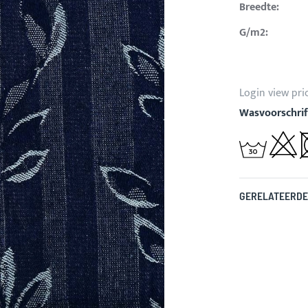
Breedte:
G/m2:
Login view pri
Wasvoorschrif
GERELATEERDE