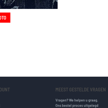
OTO
COUNT
MEEST GESTELDE VRAGEN
Vragen? We helpen u graag.
t
Ons bestel proces uitgelegd