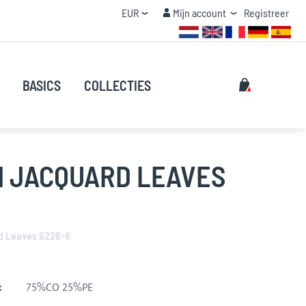
Valuta
Mijn account
EUR
Mijn account
Registreer
STAFFEL KORTING
Zoeken
Mijn winke
BASICS
COLLECTIES
Zoeken
M JACQUARD LEAVES
d Leaves 6226-8
:
75%CO 25%PE