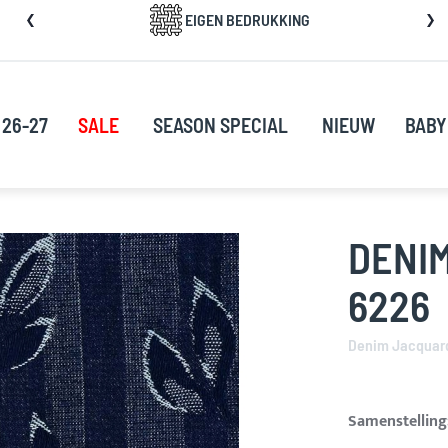
a
EIGEN BEDRUKKING
rect
oor
ar
e
 26-27
SALE
SEASON SPECIAL
NIEUW
BABY
nhoud
DENI
6226
Denim Jacquar
Samenstelling