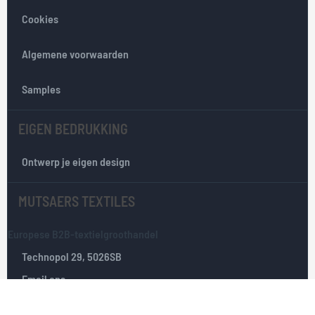
e
Cookies
n
i
e
Algemene voorwaarden
u
w
Samples
s
b
EIGEN BEDRUKKING
r
i
e
Ontwerp je eigen design
f
:
MUTSAERS TEXTILES
Europese B2B-textielgroothandel
Technopol 29, 5026SB
Email ons
Tilburg, Nederland