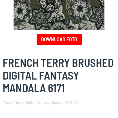
DOWNLOAD FOTO
Skip
to
FRENCH TERRY BRUSHED
the
beginning
DIGITAL FANTASY
of
the
MANDALA 6171
images
gallery
French Terry Digital Fantasy Mandala 6171-28