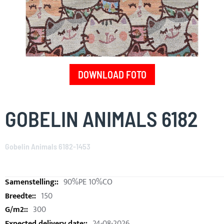
DOWNLOAD FOTO
Skip
to
GOBELIN ANIMALS 6182
the
beginning
of
Gobelin Animals 6182-1453
the
images
gallery
90%PE 10%CO
150
300
24-08-2026