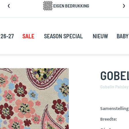
a
EIGEN BEDRUKKING
rect
oor
ar
e
 26-27
SALE
SEASON SPECIAL
NIEUW
BABY
nhoud
GOBEL
Gobelin Paisley
Samenstelling
Breedte: