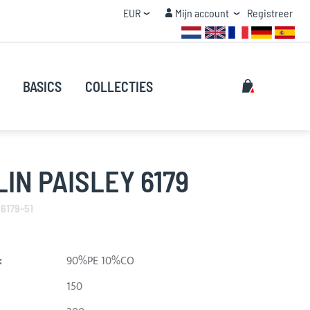
Valuta
Mijn account
EUR
Mijn account
Registreer
STAFFEL KORTING
Zoeken
Mijn winke
BASICS
COLLECTIES
Zoeken
IN PAISLEY 6179
 6179-51
:
90%PE 10%CO
150