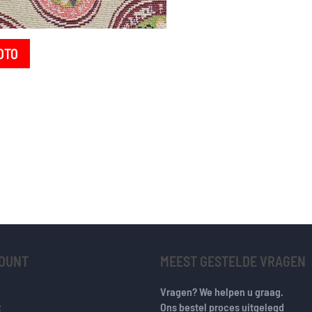
OTO
COUNT
MEEST GESTELDE VRAGEN
Vragen? We helpen u graag.
t
Ons bestel proces uitgelegd