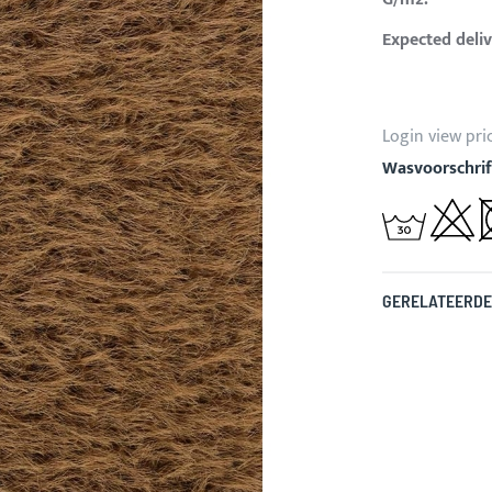
Expected deliv
Login view pri
Wasvoorschrif
GERELATEERDE