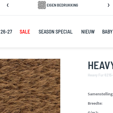
a
EIGEN BEDRUKKING
rect
oor
ar
e
 26-27
SALE
SEASON SPECIAL
NIEUW
BABY
nhoud
HEAVY
Heavy Fur 6215
Samenstelling
Breedte:
G/m2: