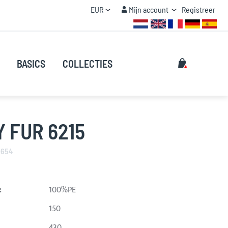
Valuta
Mijn account
EUR
Mijn account
Registreer
STAFFEL KORTING
Zoeken
Mijn winke
BASICS
COLLECTIES
Zoeken
 FUR 6215
-654
:
100%PE
150
430