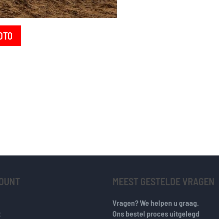
OTO
COUNT
MEEST GESTELDE VRAGEN
Vragen? We helpen u graag.
t
Ons bestel proces uitgelegd