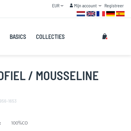
Valuta
Mijn account
EUR
Mijn account
Registreer
STAFFEL KORTING
Zoeken
Mijn winke
BASICS
COLLECTIES
Zoeken
FIEL / MOUSSELINE
956-1653
:
100%CO