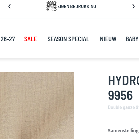
a
EIGEN BEDRUKKING
rect
oor
ar
e
 26-27
SALE
SEASON SPECIAL
NIEUW
BABY
nhoud
HYDRO
9956
Double gauze 9
Samenstelling