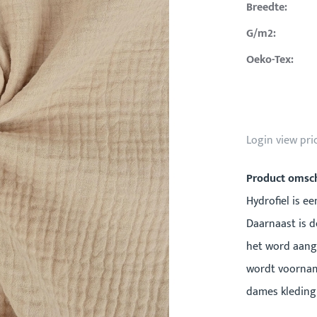
Breedte:
G/m2:
Oeko-Tex:
Login view pri
Product omsch
Hydrofiel is e
Daarnaast is de
het word aange
wordt voorname
dames kleding