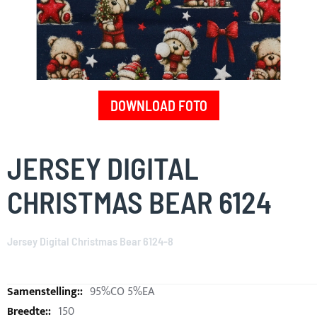
DOWNLOAD FOTO
Skip
to
JERSEY DIGITAL
the
beginning
CHRISTMAS BEAR 6124
of
the
images
Jersey Digital Christmas Bear 6124-8
gallery
95%CO 5%EA
150