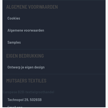
n
ALGEMENE VOORWAARDEN
z
e
Cookies
n
i
e
Algemene voorwaarden
u
w
Samples
s
b
EIGEN BEDRUKKING
r
i
e
Ontwerp je eigen design
f
:
MUTSAERS TEXTILES
Europese B2B-textielgroothandel
Technopol 29, 5026SB
Email ons