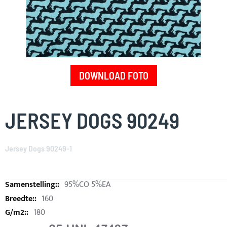
DOWNLOAD FOTO
Skip
to
JERSEY DOGS 90249
the
beginning
of
Jersey Dogs 90249-1
the
images
gallery
95%CO 5%EA
160
180