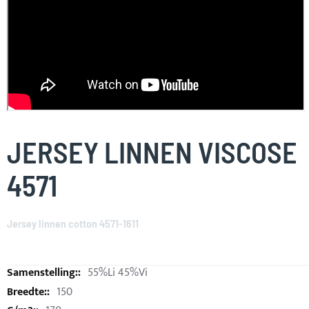
Skip
to
JERSEY LINNEN VISCOSE
the
beginning
4571
of
the
images
Jersey linnen cotton 4571-1611
gallery
55%Li 45%Vi
150