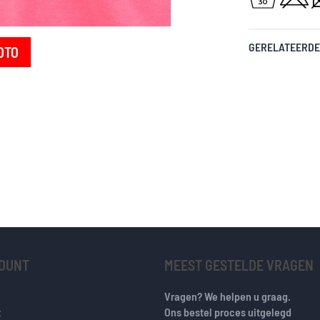
GERELATEERDE
OTO
COUNT
MEEST GESTELDE VRAGEN
Vragen? We helpen u graag.
t
Ons bestel proces uitgelegd