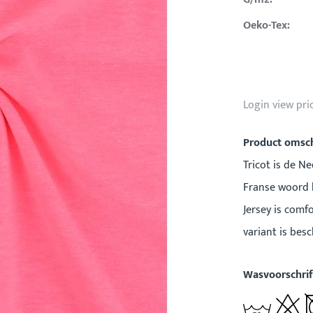
Oeko-Tex:
Login view pri
Product omsch
Tricot is de Ne
Franse woord b
Jersey is comf
variant is bes
Wasvoorschrif