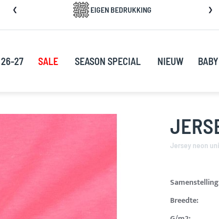
a
EIGEN BEDRUKKING
rect
oor
ar
e
 26-27
SALE
SEASON SPECIAL
NIEUW
BABY
nhoud
JERSE
Jersey neon un
Samenstelling
Breedte:
G/m2: