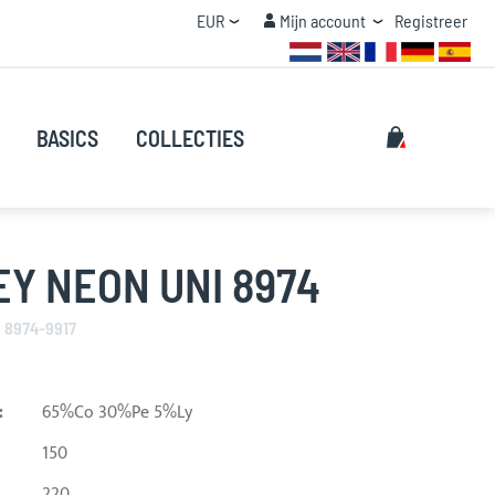
Valuta
Mijn account
EUR
Mijn account
Registreer
STAFFEL KORTING
Zoeken
Mijn winke
BASICS
COLLECTIES
Zoeken
Y NEON UNI 8974
i 8974-9917
:
65%Co 30%Pe 5%Ly
150
220