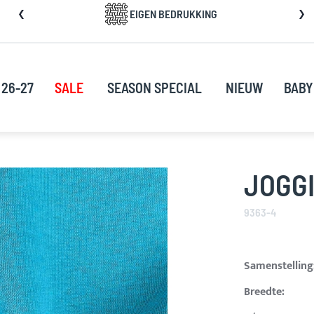
a
EIGEN BEDRUKKING
rect
oor
ar
e
 26-27
SALE
SEASON SPECIAL
NIEUW
BABY
nhoud
JOGGI
9363-4
Samenstelling
Breedte: