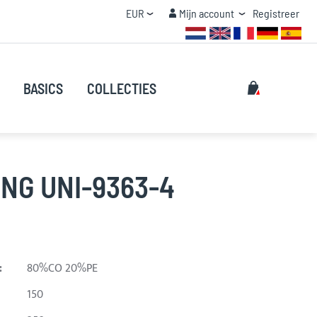
Valuta
Mijn account
EUR
Mijn account
Registreer
STAFFEL KORTING
Zoeken
Mijn winke
BASICS
COLLECTIES
Zoeken
NG UNI-9363-4
:
80%CO 20%PE
150