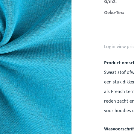
G/m2:
Oeko-Tex:
Login view pri
Product omsch
Sweat stof ofw
een stuk dikke
als French ter
reden zacht en
voor hoodies 
Wasvoorschrif