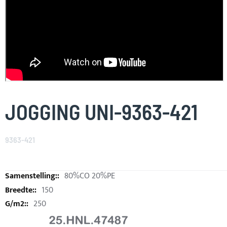
Skip
to
JOGGING UNI-9363-421
the
beginning
of
9363-421
the
images
gallery
80%CO 20%PE
150
250