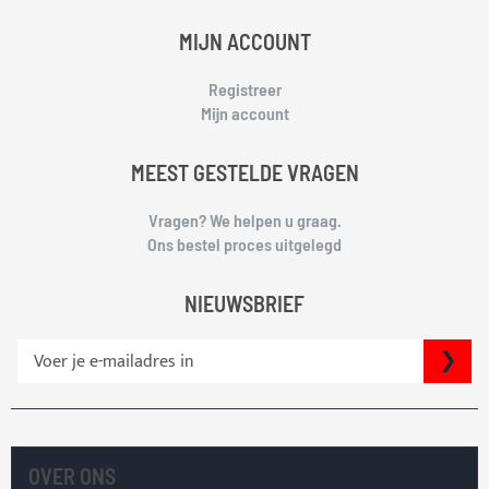
MIJN ACCOUNT
Registreer
Mijn account
MEEST GESTELDE VRAGEN
Vragen? We helpen u graag.
Ons bestel proces uitgelegd
NIEUWSBRIEF
S
IN
c
h
r
i
j
OVER ONS