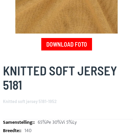
DOWNLOAD FOTO
Skip
to
KNITTED SOFT JERSEY
the
beginning
5181
of
the
images
Knitted soft jersey 5181-1952
gallery
65%Pe 30%Vi 5%Ly
140