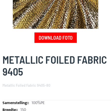
DOWNLOAD FOTO
Skip
to
METALLIC FOILED FABRIC
the
beginning
9405
of
the
images
Metallic Foiled Fabric 9405-80
gallery
100%PE
150