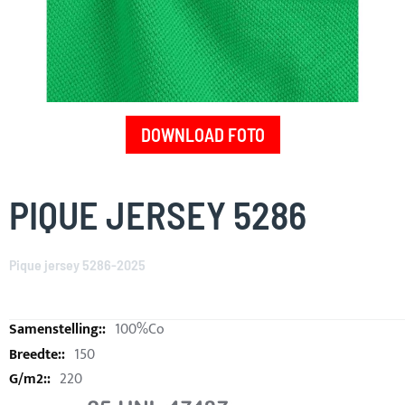
DOWNLOAD FOTO
Skip
to
PIQUE JERSEY 5286
the
beginning
of
Pique jersey 5286-2025
the
images
gallery
100%Co
150
220