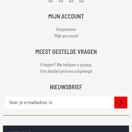
MIJN ACCOUNT
Registreer
Mijn account
MEEST GESTELDE VRAGEN
Vragen? We helpen u graag.
Ons bestel proces uitgelegd
NIEUWSBRIEF
S
IN
c
h
r
i
j