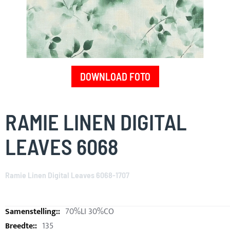
DOWNLOAD FOTO
Skip
to
RAMIE LINEN DIGITAL
the
beginning
LEAVES 6068
of
the
images
Ramie Linen Digital Leaves 6068-1707
gallery
70%LI 30%CO
135