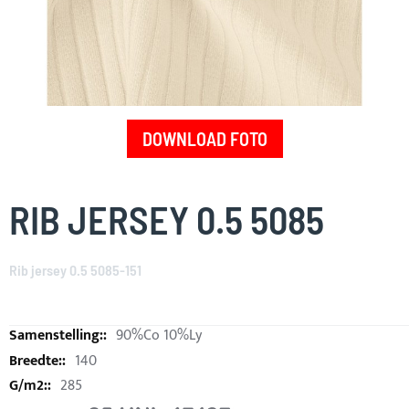
DOWNLOAD FOTO
Skip
to
RIB JERSEY 0.5 5085
the
beginning
of
Rib jersey 0.5 5085-151
the
images
gallery
90%Co 10%Ly
140
285