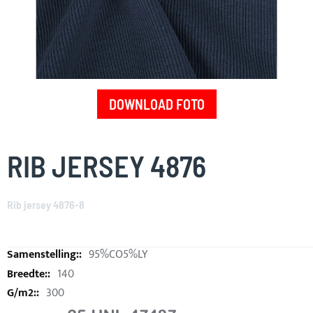
DOWNLOAD FOTO
Skip
to
RIB JERSEY 4876
the
beginning
of
Rib jersey 4876-8
the
images
gallery
95%CO5%LY
140
300