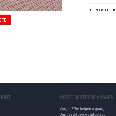
GERELATEERDE
OTO
COUNT
MEEST GESTELDE VRAGEN
Vragen? We helpen u graag.
t
Ons bestel proces uitgelegd