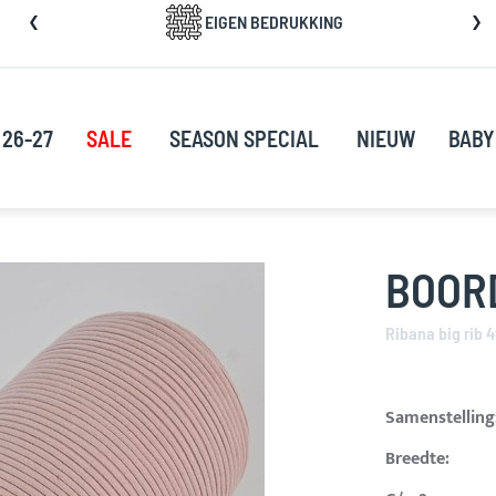
a
EIGEN BEDRUKKING
rect
oor
ar
e
 26-27
SALE
SEASON SPECIAL
NIEUW
BABY
nhoud
BOORD
Ribana big rib 
Samenstelling
Breedte: