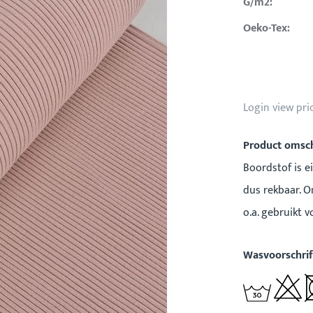
G/m2:
Oeko-Tex:
Login view pri
Product omsch
Boordstof is e
dus rekbaar. 
o.a. gebruikt 
Wasvoorschrif