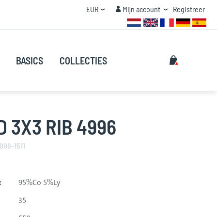
Valuta
Mijn account
EUR
Mijn account
Registreer
STAFFEL KORTING
Zoeken
Mijn winke
BASICS
COLLECTIES
Zoeken
 3X3 RIB 4996
4996-1511
:
95%Co 5%Ly
35