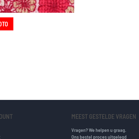
OTO
COUNT
MEEST GESTELDE VRAGEN
Vragen? We helpen u graag.
t
Ons bestel proces uitgelegd