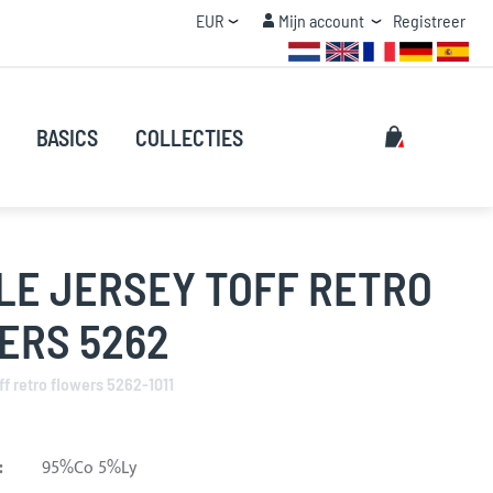
Valuta
Mijn account
EUR
Mijn account
Registreer
STAFFEL KORTING
Zoeken
Mijn winke
BASICS
COLLECTIES
Zoeken
LE JERSEY TOFF RETRO
ERS 5262
ff retro flowers 5262-1011
:
95%Co 5%Ly