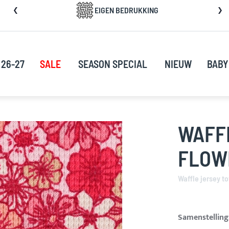
a
EIGEN BEDRUKKING
rect
oor
ar
e
 26-27
SALE
SEASON SPECIAL
NIEUW
BABY
nhoud
WAFF
FLOW
Waffle jersey to
Samenstelling