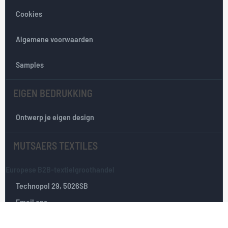
e
Cookies
n
i
e
Algemene voorwaarden
u
w
Samples
s
b
EIGEN BEDRUKKING
r
i
e
Ontwerp je eigen design
f
:
MUTSAERS TEXTILES
Europese B2B-textielgroothandel
Technopol 29, 5026SB
Email ons
Tilburg, Nederland