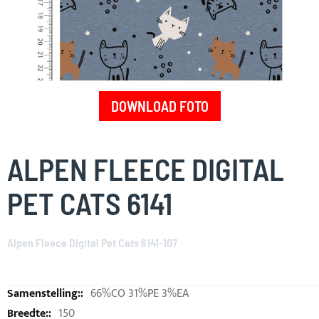
DOWNLOAD FOTO
Skip
to
ALPEN FLEECE DIGITAL
the
beginning
PET CATS 6141
of
the
images
Alpen Fleece Digital Pet Cats 6141-107
gallery
66%CO 31%PE 3%EA
150