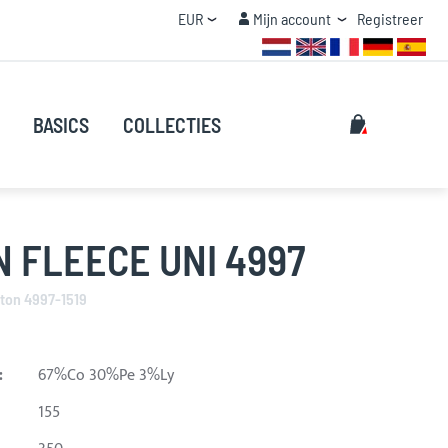
Valuta
Mijn account
EUR
Mijn account
Registreer
STAFFEL KORTING
Zoeken
Mijn winke
BASICS
COLLECTIES
Zoeken
 FLEECE UNI 4997
ton 4997-1519
:
67%Co 30%Pe 3%Ly
155