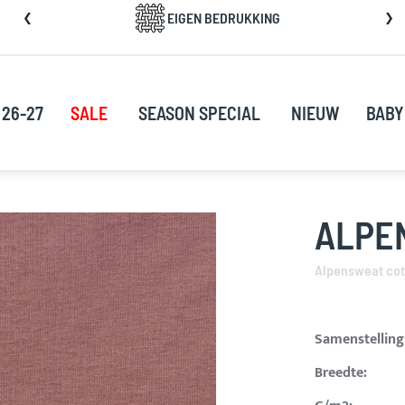
a
EIGEN BEDRUKKING
rect
oor
ar
e
 26-27
SALE
SEASON SPECIAL
NIEUW
BABY
nhoud
ALPEN
Alpensweat cot
Samenstelling
Breedte: