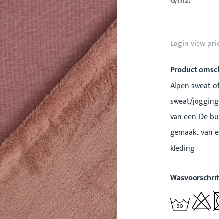
G/m2:
Login view pri
Product omsch
Alpen sweat of 
sweat/jogging 
van een. De bu
gemaakt van ee
kleding
Wasvoorschrif