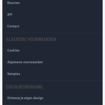
Beurzen
n
v
API
o
o
r
Contact
o
n
ALGEMENE VOORWAARDEN
z
e
Cookies
n
i
e
Algemene voorwaarden
u
w
Samples
s
b
EIGEN BEDRUKKING
r
i
e
Ontwerp je eigen design
f