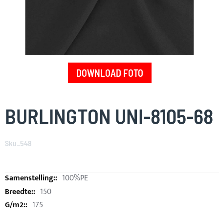
DOWNLOAD FOTO
Skip
to
BURLINGTON UNI-8105-68
the
beginning
of
Sku_548
the
images
gallery
100%PE
150
175