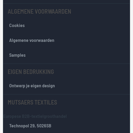
n
ALGEMENE VOORWAARDEN
z
e
Cookies
n
i
e
Algemene voorwaarden
u
w
Samples
s
b
EIGEN BEDRUKKING
r
i
e
Ontwerp je eigen design
f
:
MUTSAERS TEXTILES
Europese B2B-textielgroothandel
Technopol 29, 5026SB