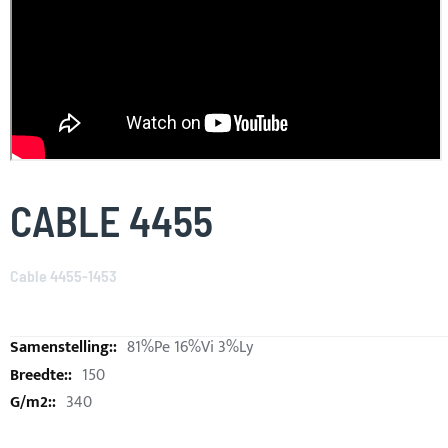
Skip
to
CABLE 4455
the
beginning
of
Cable 4455-1453
the
images
gallery
81%Pe 16%Vi 3%Ly
150
340