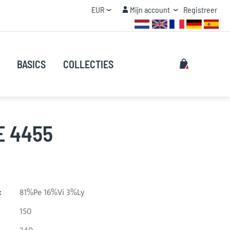
Valuta
Mijn account
EUR
Mijn account
Registreer
STAFFEL KORTING
Zoeken
Mijn winke
BASICS
COLLECTIES
Zoeken
E 4455
:
81%Pe 16%Vi 3%Ly
150