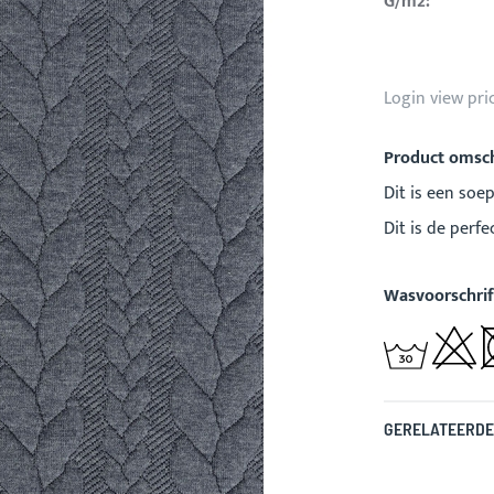
G/m2:
Login view pri
Product omsch
Dit is een soep
Dit is de perfe
Wasvoorschrif
GERELATEERDE