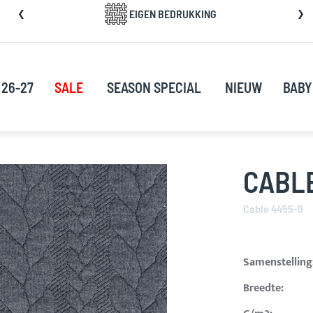
a
EIGEN BEDRUKKING
rect
oor
ar
e
 26-27
SALE
SEASON SPECIAL
NIEUW
BABY
nhoud
CABL
Cable 4455-9
Samenstelling
Breedte: