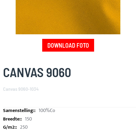
DOWNLOAD FOTO
Skip
to
CANVAS 9060
the
beginning
of
Canvas 9060-1034
the
images
gallery
100%Co
150
250