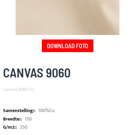
DOWNLOAD FOTO
Skip
to
CANVAS 9060
the
beginning
of
Canvas 9060-52
the
images
gallery
100%Co
150
250