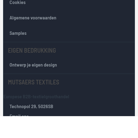
Cookies
n
i
e
Algemene voorwaarden
u
w
Samples
s
b
EIGEN BEDRUKKING
r
i
e
Ontwerp je eigen design
f
:
MUTSAERS TEXTILES
Europese B2B-textielgroothandel
Technopol 29, 5026SB
Email ons
Tilburg, Nederland
+31(0)135351025