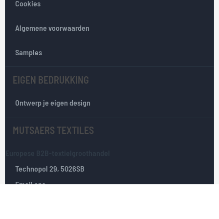
Cookies
n
i
e
Algemene voorwaarden
u
w
Samples
s
b
EIGEN BEDRUKKING
r
i
e
Ontwerp je eigen design
f
:
MUTSAERS TEXTILES
Europese B2B-textielgroothandel
Technopol 29, 5026SB
Email ons
Tilburg, Nederland
+31(0)135351025