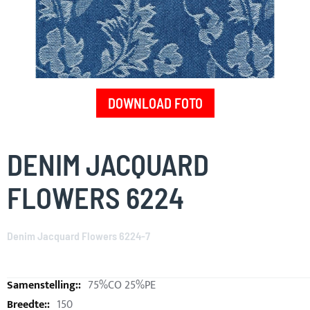
DOWNLOAD FOTO
Skip
to
DENIM JACQUARD
the
beginning
FLOWERS 6224
of
the
images
Denim Jacquard Flowers 6224-7
gallery
75%CO 25%PE
150