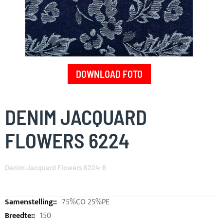
DOWNLOAD FOTO
Skip
to
DENIM JACQUARD
the
beginning
FLOWERS 6224
of
the
images
Denim Jacquard Flowers 6224-8
gallery
75%CO 25%PE
150