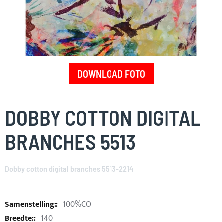
DOWNLOAD FOTO
Skip
to
DOBBY COTTON DIGITAL
the
beginning
BRANCHES 5513
of
the
images
Dobby cotton digital branches 5513-2214
gallery
100%CO
140